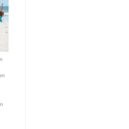
an
den
en