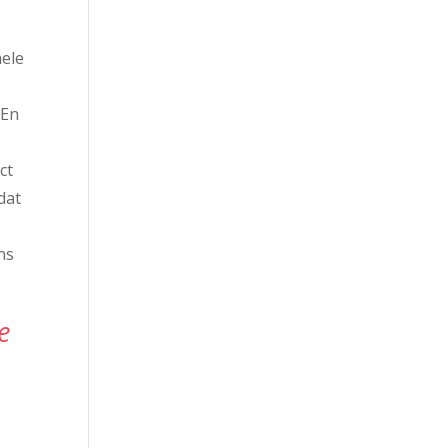
hele
 En
ct
dat
ns
e